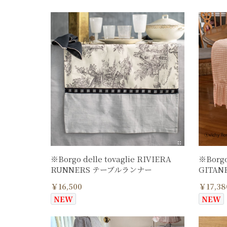
※Borgo delle tovaglie RIVIERA
※Borgo
RUNNERS テーブルランナー
GITA
￥16,500
￥17,38
NEW
NEW