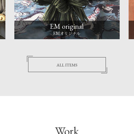
EM original
EMオリジナル
ALL ITEMS
Work